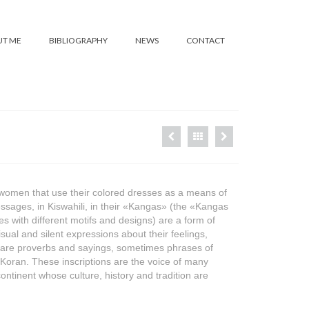
T ME
BIBLIOGRAPHY
NEWS
CONTACT
n women that use their colored dresses as a means of
sages, in Kiswahili, in their «Kangas» (the «Kangas
les with different motifs and designs) are a form of
ual and silent expressions about their feelings,
s are proverbs and sayings, sometimes phrases of
 Koran. These inscriptions are the voice of many
ontinent whose culture, history and tradition are