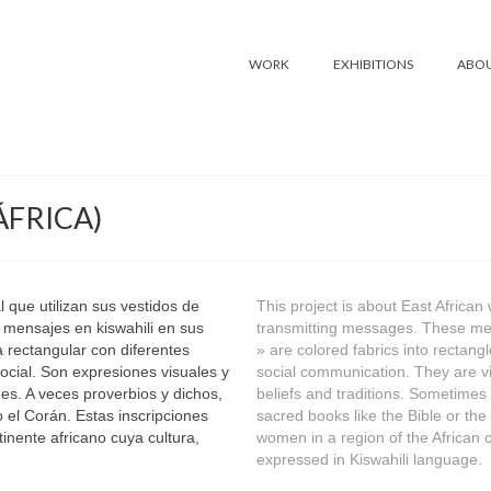
WORK
EXHIBITIONS
ABOU
ÁFRICA)
l que utilizan sus vestidos de
This project is about East Africa
mensajes en kiswahili en sus
transmitting messages. These mes
a rectangular con diferentes
» are colored fabrics into rectang
cial. Son expresiones visuales y
social communication. They are vis
nes. A veces proverbios y dichos,
beliefs and traditions. Sometime
o el Corán. Estas inscripciones
sacred books like the Bible or the
inente africano cuya cultura,
women in a region of the African c
expressed in Kiswahili language.