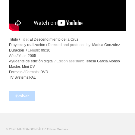
BUBBLE ART
FAX ART
NET ART
Título /
Title
: El Descendimiento de la Cruz
EXHIBITIONS
Proyecto y realización /
Directed and produced by
: Marisa González
Duración /
Length
: 09:30
Año /
ABOUT ME
Year
: 2005
Ayudante de edición digital /
Edition assistant
: Teresa Garcia Alonso
Master: Mini DV
BIO
Formato /
Formats
: DVD
TV Systems:PAL
MEDIATECA
BIBLIOGRAPHY
volver
NEWS
CONTACT
© 2026 MARISA GONZÁLEZ Official Website