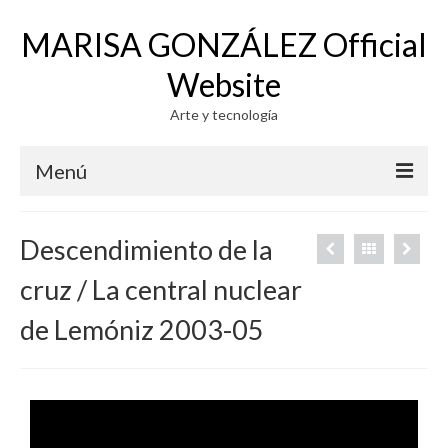
MARISA GONZÁLEZ Official
Website
Arte y tecnología
Menú
WORK
Descendimiento de la
PHOTOGRAPHY
cruz / La central nuclear
VIDEO
de Lemóniz 2003-05
GENERATIVE SYSTEMS 1971-73
PHOTO-VIDEO-COMPUTER
ELECTROGRAPHY