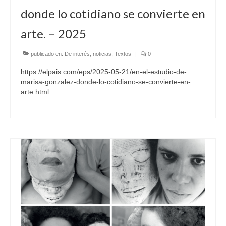
donde lo cotidiano se convierte en
BUBBLE ART
arte. – 2025
FAX ART
NET ART
publicado en:
De interés
,
noticias
,
Textos
|
0
https://elpais.com/eps/2025-05-21/en-el-estudio-de-
EXHIBITIONS
marisa-gonzalez-donde-lo-cotidiano-se-convierte-en-
arte.html
ABOUT ME
BIO
MEDIATECA
BIBLIOGRAPHY
NEWS
CONTACT