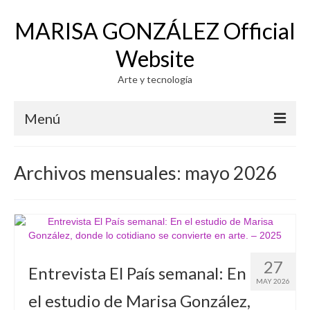
MARISA GONZÁLEZ Official
Website
Arte y tecnología
Menú
WORK
Archivos mensuales: mayo 2026
PHOTOGRAPHY
VIDEO
GENERATIVE SYSTEMS 1971-73
27
Entrevista El País semanal: En
PHOTO-VIDEO-COMPUTER
MAY 2026
el estudio de Marisa González,
ELECTROGRAPHY