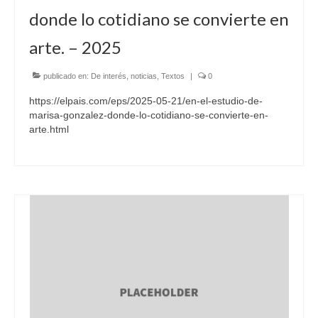
donde lo cotidiano se convierte en
BUBBLE ART
arte. – 2025
FAX ART
NET ART
publicado en:
De interés
,
noticias
,
Textos
|
0
https://elpais.com/eps/2025-05-21/en-el-estudio-de-
EXHIBITIONS
marisa-gonzalez-donde-lo-cotidiano-se-convierte-en-
arte.html
ABOUT ME
BIO
MEDIATECA
BIBLIOGRAPHY
NEWS
CONTACT