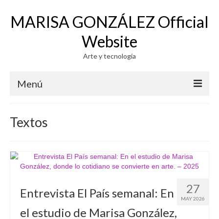
MARISA GONZÁLEZ Official
Website
Arte y tecnología
Menú
WORK
Textos
PHOTOGRAPHY
VIDEO
GENERATIVE SYSTEMS 1971-73
27
Entrevista El País semanal: En
PHOTO-VIDEO-COMPUTER
MAY 2026
el estudio de Marisa González,
ELECTROGRAPHY