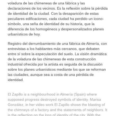
voladura de las chimeneas de una fábrica y las
BUBBLE ART
declaraciones de los vecinos. Es la reflexión sobre la pérdida
de identidad de la ciudad. Con la desaparición de estas
FAX ART
peculiares edificaciones, cada ciudad ha perdido un icono-
símbolo, una seña de identidad de su historia, que la
NET ART
diferencia de los homogéneos y despersonalizados planes
urbanísticos de hoy.
EXHIBITIONS
Registro del derrumbamiento de una fábrica de Almería, con
ABOUT ME
entrevistas a los habitantes más cercanos, que debaten
entre sí sobre la especulación del suelo. La visión dramática
BIO
de la voladura de las chimeneas de esta construcción
industrial ofrecida por la artista es seguida de la discusión
sobre los planes urbanísticos mediante los que se reforman
MEDIATECA
las ciudades, aunque sea a costa de una pérdida de
identidad.
BIBLIOGRAPHY
NEWS
El Zapillo is a neighbourhood in Almería (Spain) where
supposed progress destroyed symbols of identity. Marisa
CONTACT
González, in her video work El Zapillo shows the blasting of
the chimneys of a factory and the statements of neighbors. It
is the reflection on the loss of identity of the city. With the